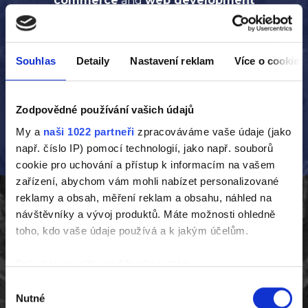
commerce
and
web development
technologies
,
performance marketing
and
bespoke development work
. If you are looking
for a partner to take your business into the third
Souhlas
Detaily
Nastavení reklam
Více o cookies
millennium or an investor who understands your
needs, contact us and we will do our best for
you.
Zodpovědné používání vašich údajů
My a
naši 1022 partneři
zpracováváme vaše údaje (jako
např. číslo IP) pomocí technologií, jako např. souborů
cookie pro uchování a přístup k informacím na vašem
zařízení, abychom vám mohli nabízet personalizované
reklamy a obsah, měření reklam a obsahu, náhled na
návštěvníky a vývoj produktů. Máte možnosti ohledně
toho, kdo vaše údaje používá a k jakým účelům.
Pokud to povolíte, rádi bychom také:
Shromažďovali informace o vaší geografické
Výběr
Nutné
poloze, které mohou být přesné na několik metrů
souhlasu