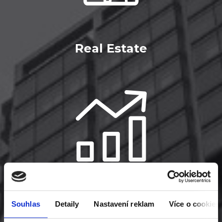
Real Estate
Investment
Souhlas
Detaily
Nastavení reklam
Více o cookies