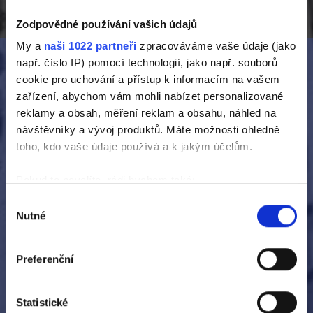
Zodpovědné používání vašich údajů
My a
naši 1022 partneři
zpracováváme vaše údaje (jako
např. číslo IP) pomocí technologií, jako např. souborů
cookie pro uchování a přístup k informacím na vašem
zařízení, abychom vám mohli nabízet personalizované
PROČ DĚLÁME TO, CO
reklamy a obsah, měření reklam a obsahu, náhled na
návštěvníky a vývoj produktů. Máte možnosti ohledně
DĚLÁME:
toho, kdo vaše údaje používá a k jakým účelům.
Protože máme odpovědnost za to, jak bude
Pokud to povolíte, rádi bychom také:
vypadat naše budoucnost. Svůj čas věnujeme
Shromažďovali informace o vaší geografické
Výběr
projektům, které nás baví, které nám dávají
Nutné
poloze, které mohou být přesné na několik metrů
souhlasu
smysl a které přispívají k rozvoji společenství lidí,
Identifikovali vaše zařízení pomocí aktivního
se kterými sdílíme život vezdejší. Milujeme nové
skenování pro konkrétní charakteristiky (otisk prstu)
Preferenční
myšlenky a inovace. Máme svobodu tvořit, proto
Zjistěte více o tom, jak zpracováváme vaše osobní
tvoříme. Jsme otevření jiným názorům,
údaje, a nastavte si předvolby v
části s podrobnostmi
.
tolerantní a bez předsudků. Snažíme se být
Statistické
Svůj souhlas můžete kdykoliv změnit nebo odvolat v