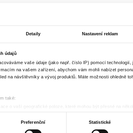
alizováno 14/08/2024
Cookiebot
:
Detaily
Nastavení reklam
 stránka použitelná tak, že umožní základní funkce jako
ebová stránka nemůže správně fungovat bez těchto co
ch údajů
cováváme vaše údaje (jako např. číslo IP) pomocí technologií, 
l
Účel
formacím na vašem zařízení, abychom vám mohli nabízet person
led na návštěvníky a vývoj produktů. Máte možnosti ohledně to
s GmbH
Used to count the number of sessions to
website, necessary for optimizing CMP p
delivery.
om také:
Stores the user's cookie consent state for
ace o vaší geografické poloze, které mohou být přesné na někol
current domain
řízení pomocí aktivního skenování pro konkrétní charakteristiky (
acováváme vaše osobní údaje, a nastavte si předvolby v
části s
Preferenční
Statistické
odvolat v části Prohlášení o souborech cookie.
This cookie is used to distinguish betwee