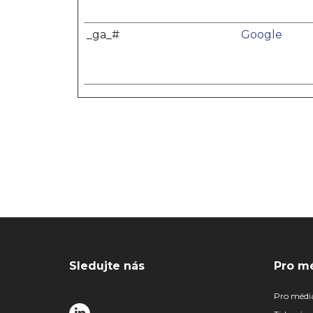
_ga_#
Google
Sledujte nás
Pro m
Pro médi