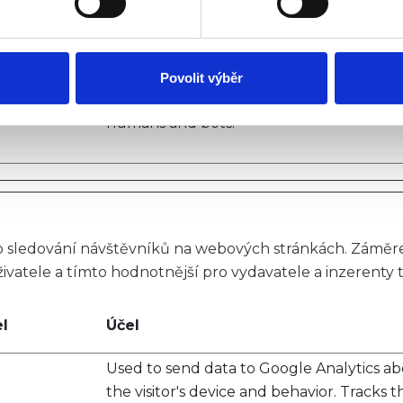
humans and bots. This is beneficial for th
klam, poskytování funkcí sociálních médií a analýze naší návšt
website, in order to make valid reports o
 náš web používáte, sdílíme se svými partnery pro sociální média
use of their website.
 s dalšími informacemi, které jste jim poskytli nebo které získa
Povolit výběr
This cookie is used to distinguish betwee
humans and bots.
 sledování návštěvníků na webových stránkách. Záměrem
ivatele a tímto hodnotnější pro vydavatele a inzerenty t
l
Účel
Used to send data to Google Analytics a
the visitor's device and behavior. Tracks t