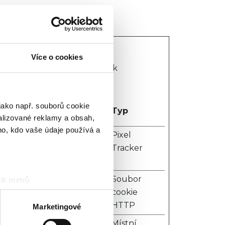
Více o cookies
 navigace stránky a přístup k
okies.
Maximální doba
jako např. souborů cookie
Typ
skladování
alizované reklamy a obsah,
ho, kdo vaše údaje používá a
 the
Relace
Pixel
roduct
Tracker
 the
1 rok
Soubor
ik metrů
cookie
otisk prstu)
HTTP
 podrobnostmi
. Svůj souhlas
Marketingové
n
Trvalé
Místní