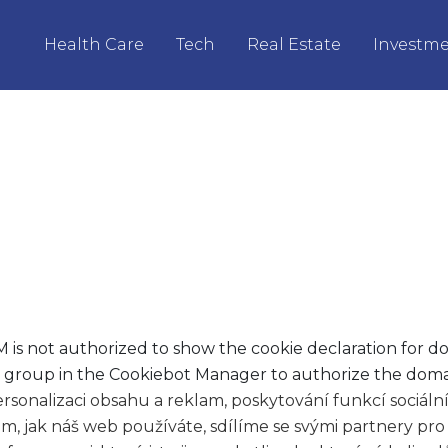
Health Care
Tech
Real Estate
Investm
 not authorized to show the cookie declaration for d
n group in the Cookiebot Manager to authorize the doma
rsonalizaci obsahu a reklam, poskytování funkcí sociální
 jak náš web používáte, sdílíme se svými partnery pro so