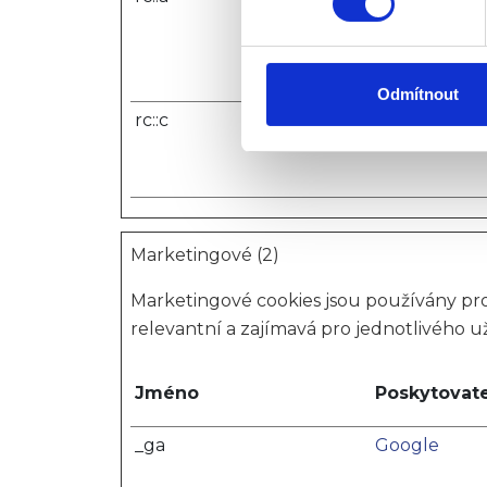
K personalizaci obsahu a re
cookie. Informace o tom, jak
tyto údaje mohou zkombinovat
Odmítnout
používáte jejich služby.
rc::c
Google
Marketingové (2)
Marketingové cookies jsou používány pro
relevantní a zajímavá pro jednotlivého už
Jméno
Poskytovate
_ga
Google