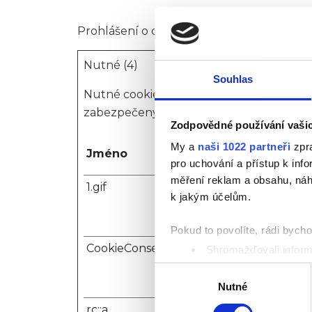
Prohlášení o cookies bylo naposledy aktu
Nutné (4)
Souhlas
Nutné cookies pomáhají, aby byla webová
zabezpečeným sekcím webové stránky. W
Zodpovědné používání vaši
My a
naši 1022 partneři
zpra
Jméno
Poskytovate
pro uchování a přístup k in
měření reklam a obsahu, náh
1.gif
Usercentric
k jakým účelům.
Pokud to povolíte, rádi bych
CookieConsent
Cookiebot
Shromažďovali inform
Identifikovali vaše za
Výběr
Zjistěte více o tom, jak zpr
Nutné
souhlasu
můžete kdykoliv změnit nebo 
rc::a
Google