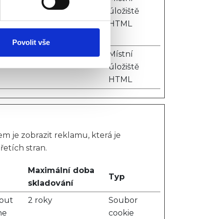
e
úložiště
ěvnosti využíváme soubory
n the
HTML
, inzerci a analýzy. Partneři
li v důsledku toho, že
Povolit vše
n
Relace
Místní
úložiště
HTML
 je zobrazit reklamu, která je
řetích stran.
Maximální doba
Typ
skladování
bout
2 roky
Soubor
he
cookie