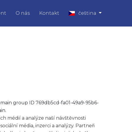
ent
O nás
Kontakt
čeština
omain group ID 769db5cd-fa01-49a9-95b6-
in.
ch médií a analýze naší návštěvnosti
ciální média, inzerci a analýzy. Partneři