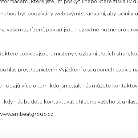
ormacemi, které jste jim poskytli nebo které získali v dů
mohou být používány webovými stránkami, aby učinily uži
a vašem zařízení, pokud jsou nezbytně nutné pro provo
ěkteré cookies jsou umístěny službami třetích stran, kte
souhlas prostřednictvím Vyjádření o souborech cookie n
ch údajů více o tom, kdo jsme, jak nás můžete kontaktov
, kdy nás budete kontaktovat ohledne vašeho souhlasu
n: www.ambeatgroup.cz