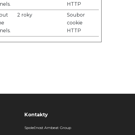
nels.
HTTP
bout
2 roky
Soubor
he
cookie
nels.
HTTP
Kontakty
Společnost Ambeat Group