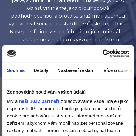
péče, s primárním zaměřením na seniory. Tuto
oblast vnímáme jako dlouhodobě
podhodnocenou, a proto se snažíme napomoci
vyrovnávat sociální nestabilitu v České republice.
Naše portfolio investičních nástrojů kontinuálně
rozšiřujeme v souladu s vývojem a růstem
našeho podnikání.
Souhlas
Detaily
Nastavení reklam
Více o cookies
Zodpovědné používání vašich údajů
My a
naši 1022 partneři
zpracováváme vaše údaje (jako
např. číslo IP) pomocí technologií, jako např. souborů
cookie pro uchování a přístup k informacím na vašem
zařízení, abychom vám mohli nabízet personalizované
reklamy a obsah, měření reklam a obsahu, náhled na