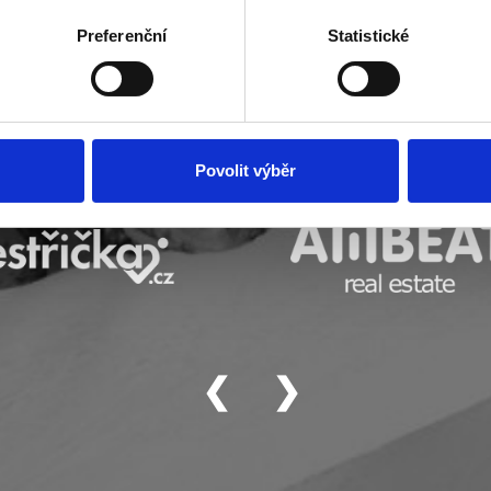
řízení pomocí aktivního skenování pro konkrétní charakteristiky (
acováváme vaše osobní údaje, a nastavte si předvolby v
části s
Preferenční
Statistické
odvolat v části Prohlášení o souborech cookie.
klam, poskytování funkcí sociálních médií a analýze naší návšt
 náš web používáte, sdílíme se svými partnery pro sociální média
 s dalšími informacemi, které jste jim poskytli nebo které získa
Povolit výběr