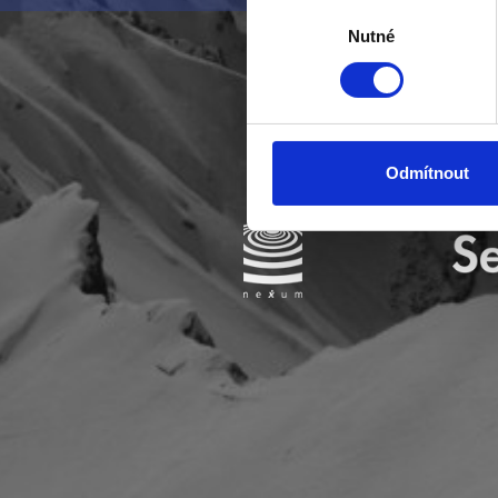
Identifikovali vaše za
Výběr
Zjistěte více o tom, jak zpr
Nutné
souhlasu
můžete kdykoliv změnit nebo 
K personalizaci obsahu a re
cookie. Informace o tom, jak
tyto údaje mohou zkombinovat
Odmítnout
používáte jejich služby.