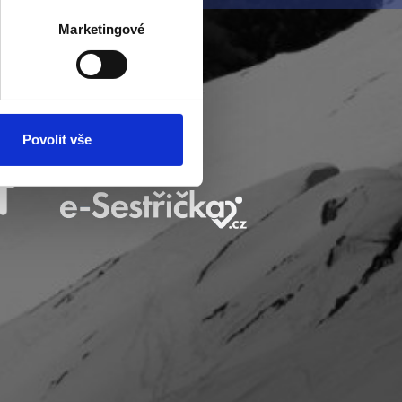
otisk prstu)
 podrobnostmi
. Svůj souhlas
Marketingové
ěvnosti využíváme soubory
, inzerci a analýzy. Partneři
li v důsledku toho, že
Povolit vše