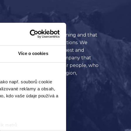
at we enjoy, that give us meaning and that
e love new ideas and innovations. We
rejudice. We strive to be honest and
Více o cookies
we strive to build a global company that
ery problem. Our capital is our people, who
of: speech, conscience, religion,
jako např. souborů cookie
alizované reklamy a obsah,
.
ho, kdo vaše údaje používá a
ik metrů