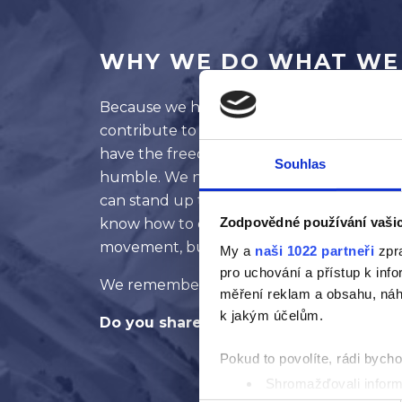
WHY WE DO WHAT WE
Because we have a responsibility for what
contribute to the development of the com
have the freedom to create, so we create. 
Souhlas
humble. We never give up and fear is not a
can stand up to international competition.
Zodpovědné používání vaši
know how to organize and manage informati
movement, business and we are grateful fo
My a
naši 1022 partneři
zpra
pro uchování a přístup k in
We remember that "it is forbidden to take
měření reklam a obsahu, náh
k jakým účelům.
Do you share our approach?
Pokud to povolíte, rádi bych
Shromažďovali inform