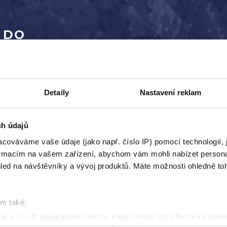
 DO
 our future looks like. We spend our time on projects th
munity of people with whom we share our daily lives. W
We are open to other opinions, tolerant, and free from p
Detaily
Nastavení reklam
n option for us. Gradually, patiently and with humility, 
 We are convinced that there is always a solution for ev
ch údajů
on. We realize that we live in a unique time of freedom 
r it.
cováváme vaše údaje (jako např. číslo IP) pomocí technologií, 
formacím na vašem zařízení, abychom vám mohli nabízet person
 anything to the grave." And we're lucky, too. Thank God
led na návštěvníky a vývoj produktů. Máte možnosti ohledně to
om také:
ace o vaší geografické poloze, které mohou být přesné na někol